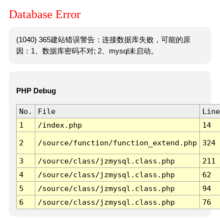
Database Error
(1040) 365建站错误警告：连接数据库失败，可能的原
因：1、数据库密码不对; 2、mysql未启动。
PHP Debug
No.
File
Line
1
/index.php
14
2
/source/function/function_extend.php
324
3
/source/class/jzmysql.class.php
211
4
/source/class/jzmysql.class.php
62
5
/source/class/jzmysql.class.php
94
6
/source/class/jzmysql.class.php
76