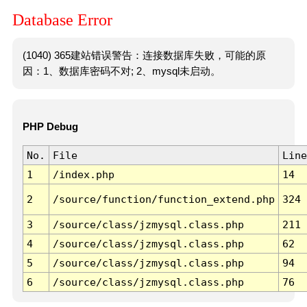
Database Error
(1040) 365建站错误警告：连接数据库失败，可能的原
因：1、数据库密码不对; 2、mysql未启动。
PHP Debug
No.
File
Line
1
/index.php
14
2
/source/function/function_extend.php
324
3
/source/class/jzmysql.class.php
211
4
/source/class/jzmysql.class.php
62
5
/source/class/jzmysql.class.php
94
6
/source/class/jzmysql.class.php
76