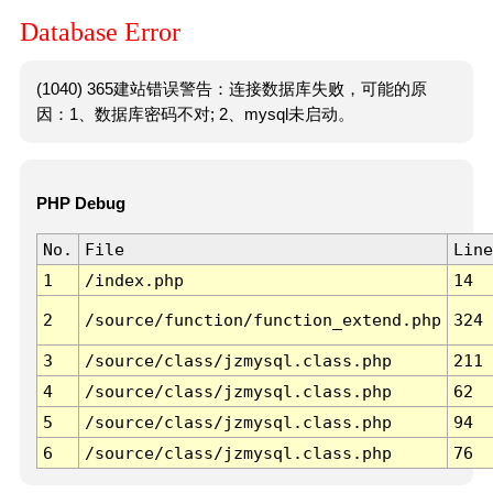
Database Error
(1040) 365建站错误警告：连接数据库失败，可能的原
因：1、数据库密码不对; 2、mysql未启动。
PHP Debug
No.
File
Line
1
/index.php
14
2
/source/function/function_extend.php
324
3
/source/class/jzmysql.class.php
211
4
/source/class/jzmysql.class.php
62
5
/source/class/jzmysql.class.php
94
6
/source/class/jzmysql.class.php
76