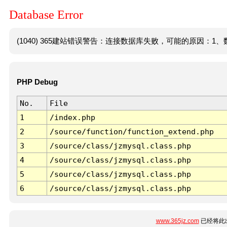
Database Error
(1040) 365建站错误警告：连接数据库失败，可能的原因：1、数
PHP Debug
No.
File
1
/index.php
2
/source/function/function_extend.php
3
/source/class/jzmysql.class.php
4
/source/class/jzmysql.class.php
5
/source/class/jzmysql.class.php
6
/source/class/jzmysql.class.php
www.365jz.com
已经将此