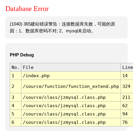
Database Error
(1040) 365建站错误警告：连接数据库失败，可能的原
因：1、数据库密码不对; 2、mysql未启动。
PHP Debug
No.
File
Line
1
/index.php
14
2
/source/function/function_extend.php
324
3
/source/class/jzmysql.class.php
211
4
/source/class/jzmysql.class.php
62
5
/source/class/jzmysql.class.php
94
6
/source/class/jzmysql.class.php
76