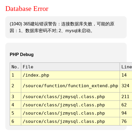
Database Error
(1040) 365建站错误警告：连接数据库失败，可能的原
因：1、数据库密码不对; 2、mysql未启动。
PHP Debug
No.
File
Line
1
/index.php
14
2
/source/function/function_extend.php
324
3
/source/class/jzmysql.class.php
211
4
/source/class/jzmysql.class.php
62
5
/source/class/jzmysql.class.php
94
6
/source/class/jzmysql.class.php
76