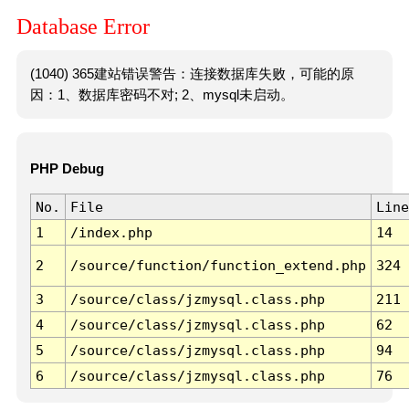
Database Error
(1040) 365建站错误警告：连接数据库失败，可能的原
因：1、数据库密码不对; 2、mysql未启动。
PHP Debug
No.
File
Line
1
/index.php
14
2
/source/function/function_extend.php
324
3
/source/class/jzmysql.class.php
211
4
/source/class/jzmysql.class.php
62
5
/source/class/jzmysql.class.php
94
6
/source/class/jzmysql.class.php
76