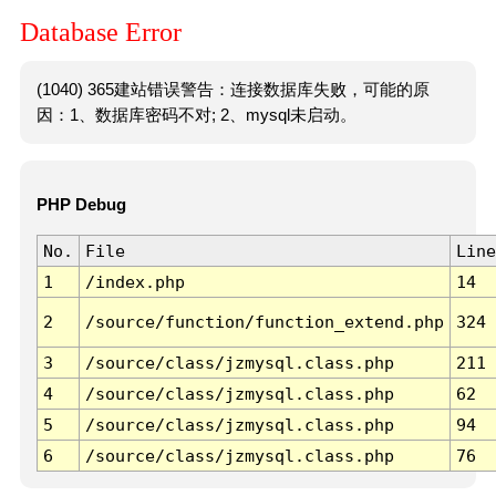
Database Error
(1040) 365建站错误警告：连接数据库失败，可能的原
因：1、数据库密码不对; 2、mysql未启动。
PHP Debug
No.
File
Line
1
/index.php
14
2
/source/function/function_extend.php
324
3
/source/class/jzmysql.class.php
211
4
/source/class/jzmysql.class.php
62
5
/source/class/jzmysql.class.php
94
6
/source/class/jzmysql.class.php
76