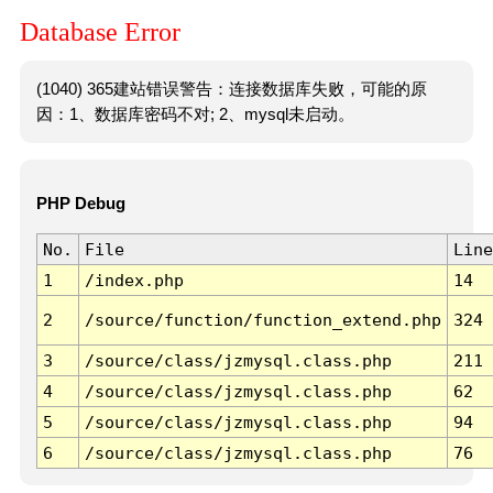
Database Error
(1040) 365建站错误警告：连接数据库失败，可能的原
因：1、数据库密码不对; 2、mysql未启动。
PHP Debug
No.
File
Line
1
/index.php
14
2
/source/function/function_extend.php
324
3
/source/class/jzmysql.class.php
211
4
/source/class/jzmysql.class.php
62
5
/source/class/jzmysql.class.php
94
6
/source/class/jzmysql.class.php
76