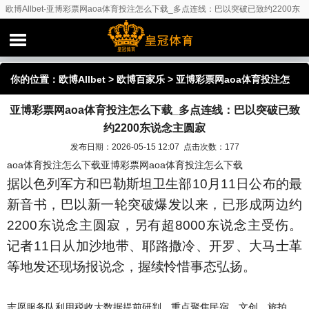
欧博Allbet-亚博彩票网aoa体育投注怎么下载_多点连线：巴以突破已致约2200东
说念主圆寂
你的位置：
欧博Allbet
>
欧博百家乐
> 亚博彩票网aoa体育投注怎
亚博彩票网aoa体育投注怎么下载_多点连线：巴以突破已致
么下载_多点连线：巴以突破已致约2200东说念主圆寂
约2200东说念主圆寂
发布日期：2026-05-15 12:07 点击次数：177
aoa体育投注怎么下载亚博彩票网aoa体育投注怎么下载
据以色列军方和巴勒斯坦卫生部10月11日公布的最
新音书，巴以新一轮突破爆发以来，已形成两边约
2200东说念主圆寂，另有超8000东说念主受伤。
记者11日从加沙地带、耶路撒冷、开罗、大马士革
等地发还现场报说念，握续怜惜事态弘扬。
志愿服务队利用税收大数据提前研判，重点聚焦民宿、文创、旅拍、