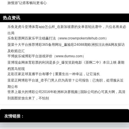
旅慢游”让搭客畅玩更省心
热点资讯
乐鱼龙虎斗亚博体育app怎么样_在新加坡赛的女单首轮比赛中，六位名将未必
出局
乐鱼彩票网百家乐平注稳赢打法（www.crownpokersitehub.com）
菠菜十大平台推荐博彩365备用网址_赢输彩24088期欧洲投注比例&网友探访
及欧赔总汇
平博娱乐城博彩平台游戏评价（www.dumxu.com）
亚博现金网体育彩票的利润是多少_爆笑笑剧电影《茶啊二中》本日上映 暑期
档黑马初现
足彩庄家足球直播平台有哪个 | 重重生出一种幸运，让它滋长
亚星正网博彩平台迷_牵手门男人仍为高管？公司报告：已免职，处理服从近
期公布
世界上最大的博彩公司2016年欧洲杯决赛视频 | 国际公司的心可真大啊，高清
剖面图皆放出来了，不怕别
友情链接：