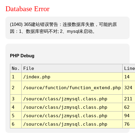
Database Error
(1040) 365建站错误警告：连接数据库失败，可能的原
因：1、数据库密码不对; 2、mysql未启动。
PHP Debug
No.
File
Line
1
/index.php
14
2
/source/function/function_extend.php
324
3
/source/class/jzmysql.class.php
211
4
/source/class/jzmysql.class.php
62
5
/source/class/jzmysql.class.php
94
6
/source/class/jzmysql.class.php
76