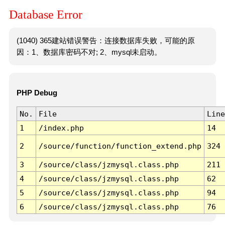
Database Error
(1040) 365建站错误警告：连接数据库失败，可能的原
因：1、数据库密码不对; 2、mysql未启动。
PHP Debug
No.
File
Line
1
/index.php
14
2
/source/function/function_extend.php
324
3
/source/class/jzmysql.class.php
211
4
/source/class/jzmysql.class.php
62
5
/source/class/jzmysql.class.php
94
6
/source/class/jzmysql.class.php
76