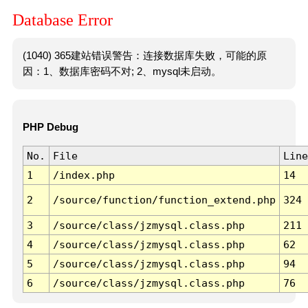
Database Error
(1040) 365建站错误警告：连接数据库失败，可能的原
因：1、数据库密码不对; 2、mysql未启动。
PHP Debug
No.
File
Line
1
/index.php
14
2
/source/function/function_extend.php
324
3
/source/class/jzmysql.class.php
211
4
/source/class/jzmysql.class.php
62
5
/source/class/jzmysql.class.php
94
6
/source/class/jzmysql.class.php
76