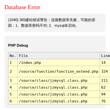
Database Error
(1040) 365建站错误警告：连接数据库失败，可能的原
因：1、数据库密码不对; 2、mysql未启动。
PHP Debug
No.
File
Line
1
/index.php
14
2
/source/function/function_extend.php
324
3
/source/class/jzmysql.class.php
211
4
/source/class/jzmysql.class.php
62
5
/source/class/jzmysql.class.php
94
6
/source/class/jzmysql.class.php
76