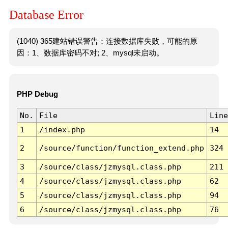
Database Error
(1040) 365建站错误警告：连接数据库失败，可能的原
因：1、数据库密码不对; 2、mysql未启动。
PHP Debug
No.
File
Line
1
/index.php
14
2
/source/function/function_extend.php
324
3
/source/class/jzmysql.class.php
211
4
/source/class/jzmysql.class.php
62
5
/source/class/jzmysql.class.php
94
6
/source/class/jzmysql.class.php
76