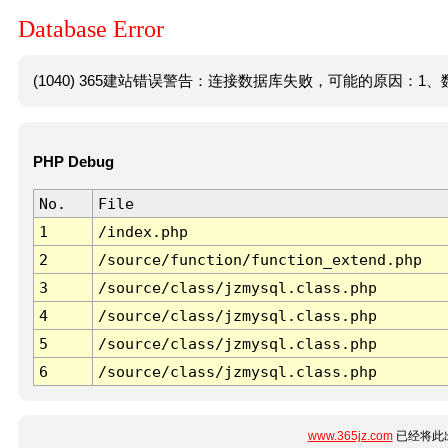
Database Error
(1040) 365建站错误警告：连接数据库失败，可能的原因：1、数
PHP Debug
No.
File
1
/index.php
2
/source/function/function_extend.php
3
/source/class/jzmysql.class.php
4
/source/class/jzmysql.class.php
5
/source/class/jzmysql.class.php
6
/source/class/jzmysql.class.php
www.365jz.com
已经将此