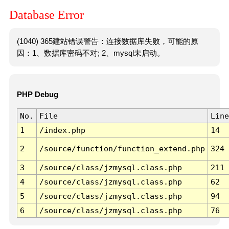
Database Error
(1040) 365建站错误警告：连接数据库失败，可能的原
因：1、数据库密码不对; 2、mysql未启动。
PHP Debug
No.
File
Line
1
/index.php
14
2
/source/function/function_extend.php
324
3
/source/class/jzmysql.class.php
211
4
/source/class/jzmysql.class.php
62
5
/source/class/jzmysql.class.php
94
6
/source/class/jzmysql.class.php
76