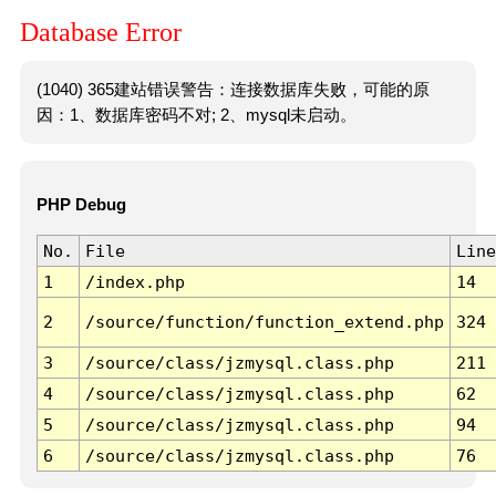
Database Error
(1040) 365建站错误警告：连接数据库失败，可能的原
因：1、数据库密码不对; 2、mysql未启动。
PHP Debug
No.
File
Line
1
/index.php
14
2
/source/function/function_extend.php
324
3
/source/class/jzmysql.class.php
211
4
/source/class/jzmysql.class.php
62
5
/source/class/jzmysql.class.php
94
6
/source/class/jzmysql.class.php
76